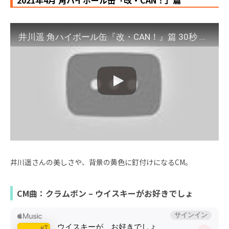
井川遥 角ハイボール缶『改・CAN！』篇 30秒 角ハイボールCM
井川遥さんの美しさや、背景の黄色に釘付けになるCM。
CM曲：クラムボン – ウイスキーがお好きでしょ