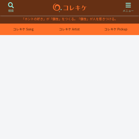
検索
メニュー
「ホントの好き」が「個性」をつくる。「個性」が人を惹きつける。
コレキケ Song
コレキケ Artist
コレキケ Pickup